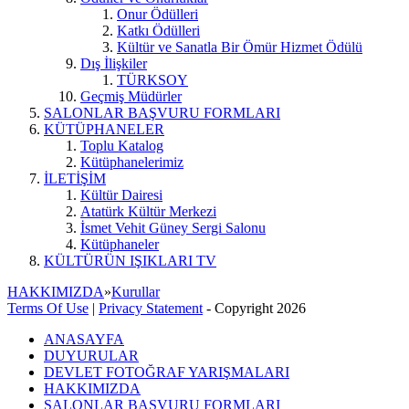
Onur Ödülleri
Katkı Ödülleri
Kültür ve Sanatla Bir Ömür Hizmet Ödülü
Dış İlişkiler
TÜRKSOY
Geçmiş Müdürler
SALONLAR BAŞVURU FORMLARI
KÜTÜPHANELER
Toplu Katalog
Kütüphanelerimiz
İLETİŞİM
Kültür Dairesi
Atatürk Kültür Merkezi
İsmet Vehit Güney Sergi Salonu
Kütüphaneler
KÜLTÜRÜN IŞIKLARI TV
HAKKIMIZDA
»
Kurullar
Terms Of Use
|
Privacy Statement
-
Copyright 2026
ANASAYFA
DUYURULAR
DEVLET FOTOĞRAF YARIŞMALARI
HAKKIMIZDA
SALONLAR BAŞVURU FORMLARI