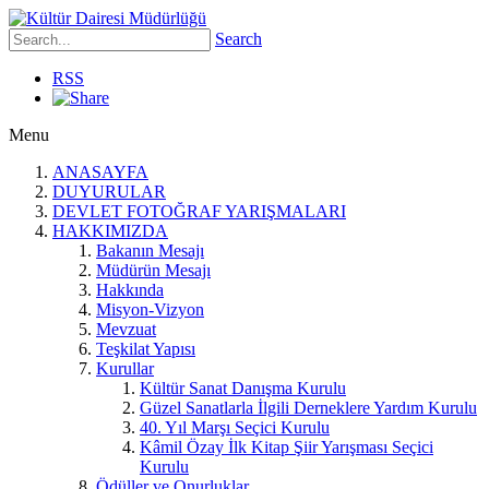
Search
RSS
Menu
ANASAYFA
DUYURULAR
DEVLET FOTOĞRAF YARIŞMALARI
HAKKIMIZDA
Bakanın Mesajı
Müdürün Mesajı
Hakkında
Misyon-Vizyon
Mevzuat
Teşkilat Yapısı
Kurullar
Kültür Sanat Danışma Kurulu
Güzel Sanatlarla İlgili Derneklere Yardım Kurulu
40. Yıl Marşı Seçici Kurulu
Kâmil Özay İlk Kitap Şiir Yarışması Seçici
Kurulu
Ödüller ve Onurluklar