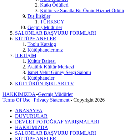
Katkı Ödülleri
Kültür ve Sanatla Bir Ömür Hizmet Ödülü
Dış İlişkiler
TÜRKSOY
Geçmiş Müdürler
SALONLAR BAŞVURU FORMLARI
KÜTÜPHANELER
Toplu Katalog
Kütüphanelerimiz
İLETİŞİM
Kültür Dairesi
Atatürk Kültür Merkezi
İsmet Vehit Güney Sergi Salonu
Kütüphaneler
KÜLTÜRÜN IŞIKLARI TV
HAKKIMIZDA
»
Geçmiş Müdürler
Terms Of Use
|
Privacy Statement
-
Copyright 2026
ANASAYFA
DUYURULAR
DEVLET FOTOĞRAF YARIŞMALARI
HAKKIMIZDA
SALONLAR BAŞVURU FORMLARI
KÜTÜPHANELER