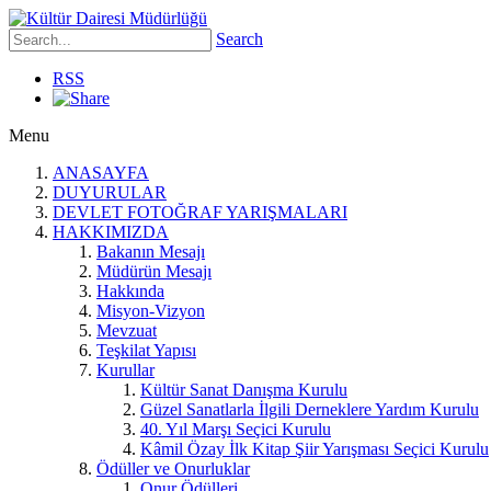
Search
RSS
Menu
ANASAYFA
DUYURULAR
DEVLET FOTOĞRAF YARIŞMALARI
HAKKIMIZDA
Bakanın Mesajı
Müdürün Mesajı
Hakkında
Misyon-Vizyon
Mevzuat
Teşkilat Yapısı
Kurullar
Kültür Sanat Danışma Kurulu
Güzel Sanatlarla İlgili Derneklere Yardım Kurulu
40. Yıl Marşı Seçici Kurulu
Kâmil Özay İlk Kitap Şiir Yarışması Seçici Kurulu
Ödüller ve Onurluklar
Onur Ödülleri